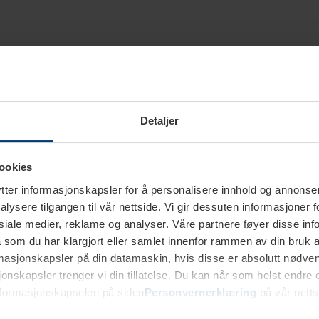
Detaljer
ookies
ter informasjonskapsler for å personalisere innhold og annonser,
alysere tilgangen til vår nettside. Vi gir dessuten informasjoner f
sosiale medier, reklame og analyser. Våre partnere føyer disse i
som du har klargjort eller samlet innenfor rammen av din bruk 
rmasjonskapsler på din datamaskin, hvis disse er absolutt nødvend
onskapsler trenger vi din tillatelse. Du kan når som helst endre ell
nformasjonskapselen på siden
Personvernerklæring
på vår netts