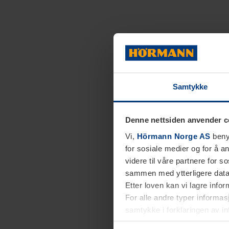
Samtykke
Denne nettsiden anvender c
Vi,
Hörmann Norge AS
benyt
for sosiale medier og for å an
videre til våre partnere for 
sammen med ytterligere data 
Etter loven kan vi lagre info
For alle andre typer informasj
samtykke i forklaringen av i