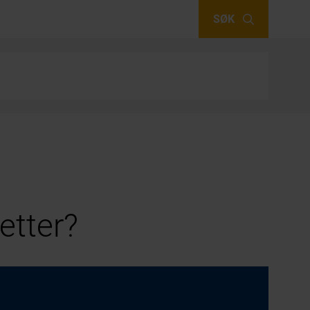
SØK
etter?