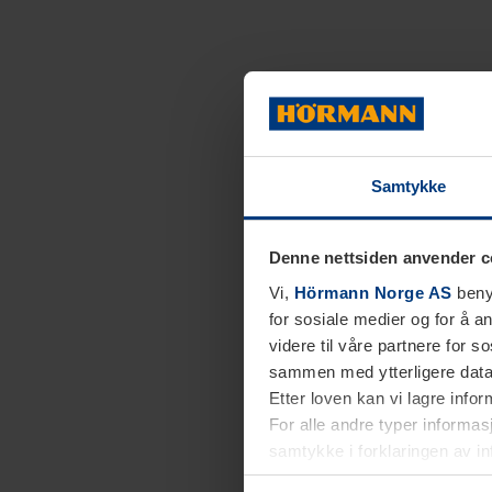
Samtykke
Denne nettsiden anvender c
Vi,
Hörmann Norge AS
benyt
for sosiale medier og for å an
videre til våre partnere for 
sammen med ytterligere data 
Etter loven kan vi lagre info
For alle andre typer informasj
samtykke i forklaringen av i