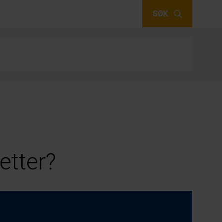
SØK
etter?