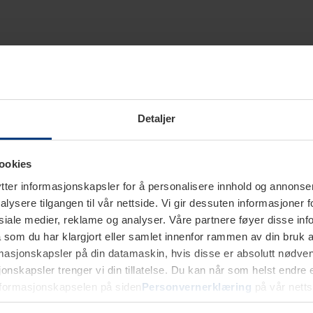
Detaljer
ookies
ter informasjonskapsler for å personalisere innhold og annonser,
alysere tilgangen til vår nettside. Vi gir dessuten informasjoner f
sosiale medier, reklame og analyser. Våre partnere føyer disse i
som du har klargjort eller samlet innenfor rammen av din bruk 
rmasjonskapsler på din datamaskin, hvis disse er absolutt nødvend
onskapsler trenger vi din tillatelse. Du kan når som helst endre ell
nformasjonskapselen på siden
Personvernerklæring
på vår netts