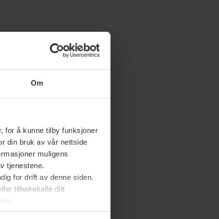
Om
 for å kunne tilby funksjoner
or din bruk av vår nettside
nformasjoner muligens
av tjenestene.
ig for drift av denne siden.
er tilbakekalle ditt
ide.