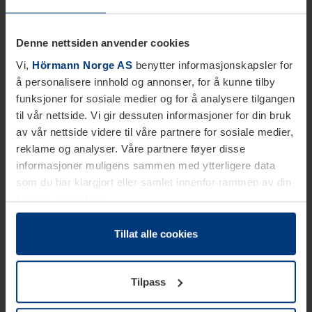
Denne nettsiden anvender cookies
Vi,
Hörmann Norge AS
benytter informasjonskapsler for
å personalisere innhold og annonser, for å kunne tilby
funksjoner for sosiale medier og for å analysere tilgangen
til vår nettside. Vi gir dessuten informasjoner for din bruk
av vår nettside videre til våre partnere for sosiale medier,
reklame og analyser. Våre partnere føyer disse
informasjoner muligens sammen med ytterligere data
som du har klargjort eller samlet innenfor rammen av din
bruk av tjenestene.
Etter loven kan vi lagre informasjonskapsler på din
datamaskin, hvis disse er absolutt nødvendig for drift av
Tillat alle cookies
denne siden. For alle andre typer informasjonskapsler
trenger vi din tillatelse. Du kan når som helst endre eller
Tilpass
tilbakekalle ditt samtykke i forklaringen av
informasjonskapselen på siden
Personvernerklæring
på