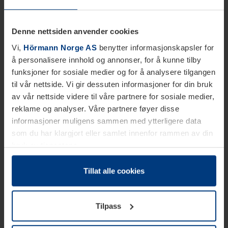
Denne nettsiden anvender cookies
Vi,
Hörmann Norge AS
benytter informasjonskapsler for
å personalisere innhold og annonser, for å kunne tilby
funksjoner for sosiale medier og for å analysere tilgangen
til vår nettside. Vi gir dessuten informasjoner for din bruk
av vår nettside videre til våre partnere for sosiale medier,
reklame og analyser. Våre partnere føyer disse
informasjoner muligens sammen med ytterligere data
som du har klargjort eller samlet innenfor rammen av din
bruk av tjenestene.
Etter loven kan vi lagre informasjonskapsler på din
datamaskin, hvis disse er absolutt nødvendig for drift av
Tillat alle cookies
denne siden. For alle andre typer informasjonskapsler
trenger vi din tillatelse. Du kan når som helst endre eller
Tilpass
tilbakekalle ditt samtykke i forklaringen av
informasjonskapselen på siden
Personvernerklæring
på