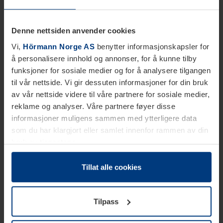
Denne nettsiden anvender cookies
Vi,
Hörmann Norge AS
benytter informasjonskapsler for
å personalisere innhold og annonser, for å kunne tilby
funksjoner for sosiale medier og for å analysere tilgangen
til vår nettside. Vi gir dessuten informasjoner for din bruk
av vår nettside videre til våre partnere for sosiale medier,
reklame og analyser. Våre partnere føyer disse
informasjoner muligens sammen med ytterligere data
som du har klargjort eller samlet innenfor rammen av din
bruk av tjenestene.
Etter loven kan vi lagre informasjonskapsler på din
datamaskin, hvis disse er absolutt nødvendig for drift av
Tillat alle cookies
denne siden. For alle andre typer informasjonskapsler
trenger vi din tillatelse. Du kan når som helst endre eller
Tilpass
tilbakekalle ditt samtykke i forklaringen av
informasjonskapselen på siden
Personvernerklæring
på