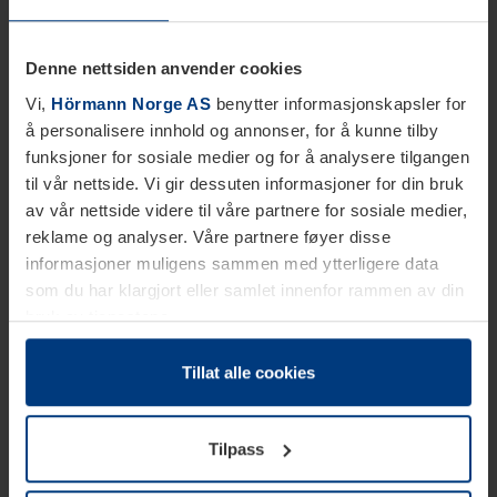
Denne nettsiden anvender cookies
Vi,
Hörmann Norge AS
benytter informasjonskapsler for
å personalisere innhold og annonser, for å kunne tilby
funksjoner for sosiale medier og for å analysere tilgangen
til vår nettside. Vi gir dessuten informasjoner for din bruk
av vår nettside videre til våre partnere for sosiale medier,
reklame og analyser. Våre partnere føyer disse
informasjoner muligens sammen med ytterligere data
som du har klargjort eller samlet innenfor rammen av din
bruk av tjenestene.
Etter loven kan vi lagre informasjonskapsler på din
datamaskin, hvis disse er absolutt nødvendig for drift av
Tillat alle cookies
denne siden. For alle andre typer informasjonskapsler
trenger vi din tillatelse. Du kan når som helst endre eller
Tilpass
tilbakekalle ditt samtykke i forklaringen av
informasjonskapselen på siden
Personvernerklæring
på