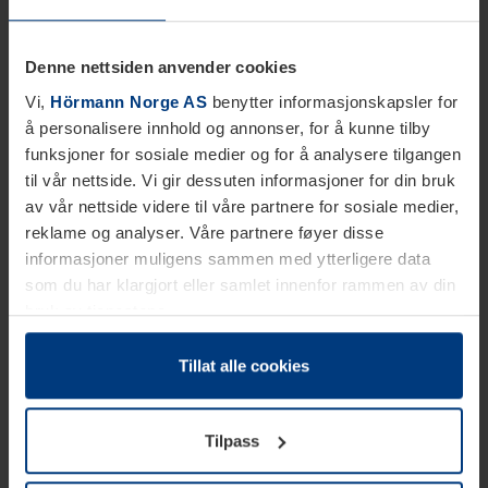
Denne nettsiden anvender cookies
Vi,
Hörmann Norge AS
benytter informasjonskapsler for
å personalisere innhold og annonser, for å kunne tilby
funksjoner for sosiale medier og for å analysere tilgangen
til vår nettside. Vi gir dessuten informasjoner for din bruk
av vår nettside videre til våre partnere for sosiale medier,
reklame og analyser. Våre partnere føyer disse
informasjoner muligens sammen med ytterligere data
som du har klargjort eller samlet innenfor rammen av din
bruk av tjenestene.
Etter loven kan vi lagre informasjonskapsler på din
datamaskin, hvis disse er absolutt nødvendig for drift av
Tillat alle cookies
denne siden. For alle andre typer informasjonskapsler
trenger vi din tillatelse. Du kan når som helst endre eller
Tilpass
tilbakekalle ditt samtykke i forklaringen av
informasjonskapselen på siden
Personvernerklæring
på