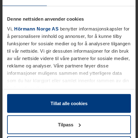
Denne nettsiden anvender cookies
Vi,
Hörmann Norge AS
benytter informasjonskapsler for
å personalisere innhold og annonser, for å kunne tilby
funksjoner for sosiale medier og for å analysere tilgangen
til vår nettside. Vi gir dessuten informasjoner for din bruk
av vår nettside videre til våre partnere for sosiale medier,
reklame og analyser. Våre partnere føyer disse
informasjoner muligens sammen med ytterligere data
som du har klargjort eller samlet innenfor rammen av din
bruk av tjenestene.
Etter loven kan vi lagre informasjonskapsler på din
datamaskin, hvis disse er absolutt nødvendig for drift av
Tillat alle cookies
denne siden. For alle andre typer informasjonskapsler
trenger vi din tillatelse. Du kan når som helst endre eller
Tilpass
tilbakekalle ditt samtykke i forklaringen av
informasjonskapselen på siden
Personvernerklæring
på