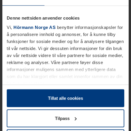
Denne nettsiden anvender cookies
Vi,
Hörmann Norge AS
benytter informasjonskapsler for
å personalisere innhold og annonser, for å kunne tilby
funksjoner for sosiale medier og for å analysere tilgangen
til vår nettside. Vi gir dessuten informasjoner for din bruk
av vår nettside videre til våre partnere for sosiale medier,
reklame og analyser. Våre partnere føyer disse
informasjoner muligens sammen med ytterligere data
som du har klargjort eller samlet innenfor rammen av din
bruk av tjenestene.
Etter loven kan vi lagre informasjonskapsler på din
datamaskin, hvis disse er absolutt nødvendig for drift av
Tillat alle cookies
denne siden. For alle andre typer informasjonskapsler
trenger vi din tillatelse. Du kan når som helst endre eller
Tilpass
tilbakekalle ditt samtykke i forklaringen av
informasjonskapselen på siden
Personvernerklæring
på