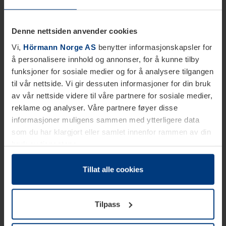
Denne nettsiden anvender cookies
Vi,
Hörmann Norge AS
benytter informasjonskapsler for
å personalisere innhold og annonser, for å kunne tilby
funksjoner for sosiale medier og for å analysere tilgangen
til vår nettside. Vi gir dessuten informasjoner for din bruk
av vår nettside videre til våre partnere for sosiale medier,
reklame og analyser. Våre partnere føyer disse
informasjoner muligens sammen med ytterligere data
som du har klargjort eller samlet innenfor rammen av din
bruk av tjenestene.
Etter loven kan vi lagre informasjonskapsler på din
datamaskin, hvis disse er absolutt nødvendig for drift av
Tillat alle cookies
denne siden. For alle andre typer informasjonskapsler
trenger vi din tillatelse. Du kan når som helst endre eller
Tilpass
tilbakekalle ditt samtykke i forklaringen av
informasjonskapselen på siden
Personvernerklæring
på