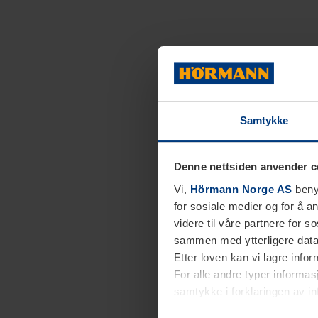
Samtykke
Denne nettsiden anvender c
Vi,
Hörmann Norge AS
benyt
for sosiale medier og for å an
videre til våre partnere for 
sammen med ytterligere data 
Etter loven kan vi lagre info
For alle andre typer informasj
samtykke i forklaringen av i