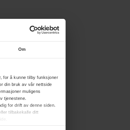
Om
 for å kunne tilby funksjoner
or din bruk av vår nettside
nformasjoner muligens
av tjenestene.
ig for drift av denne siden.
er tilbakekalle ditt
ide.