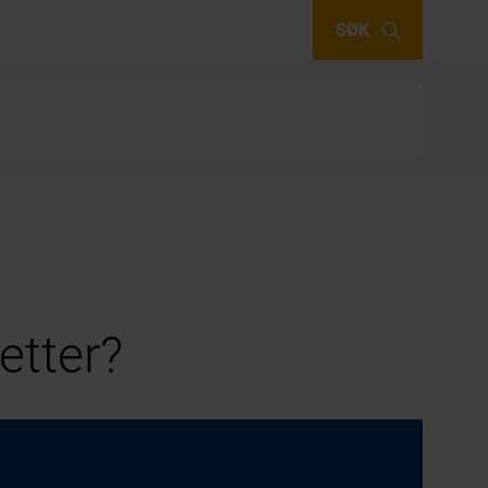
SØK
etter?