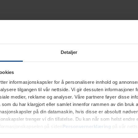
Detaljer
ookies
ter informasjonskapsler for å personalisere innhold og annonser,
alysere tilgangen til vår nettside. Vi gir dessuten informasjoner f
sosiale medier, reklame og analyser. Våre partnere føyer disse i
som du har klargjort eller samlet innenfor rammen av din bruk 
rmasjonskapsler på din datamaskin, hvis disse er absolutt nødvend
onskapsler trenger vi din tillatelse. Du kan når som helst endre ell
nformasjonskapselen på siden
Personvernerklæring
på vår netts