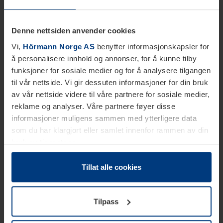
Denne nettsiden anvender cookies
Vi,
Hörmann Norge AS
benytter informasjonskapsler for
å personalisere innhold og annonser, for å kunne tilby
funksjoner for sosiale medier og for å analysere tilgangen
til vår nettside. Vi gir dessuten informasjoner for din bruk
av vår nettside videre til våre partnere for sosiale medier,
reklame og analyser. Våre partnere føyer disse
informasjoner muligens sammen med ytterligere data
som du har klargjort eller samlet innenfor rammen av din
bruk av tjenestene.
Etter loven kan vi lagre informasjonskapsler på din
datamaskin, hvis disse er absolutt nødvendig for drift av
Tillat alle cookies
denne siden. For alle andre typer informasjonskapsler
trenger vi din tillatelse. Du kan når som helst endre eller
Tilpass
tilbakekalle ditt samtykke i forklaringen av
informasjonskapselen på siden
Personvernerklæring
på