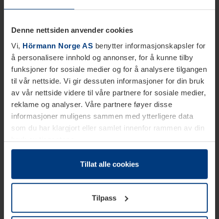
Denne nettsiden anvender cookies
Vi,
Hörmann Norge AS
benytter informasjonskapsler for
å personalisere innhold og annonser, for å kunne tilby
funksjoner for sosiale medier og for å analysere tilgangen
til vår nettside. Vi gir dessuten informasjoner for din bruk
av vår nettside videre til våre partnere for sosiale medier,
reklame og analyser. Våre partnere føyer disse
informasjoner muligens sammen med ytterligere data
som du har klargjort eller samlet innenfor rammen av din
bruk av tjenestene.
Etter loven kan vi lagre informasjonskapsler på din
datamaskin, hvis disse er absolutt nødvendig for drift av
Tillat alle cookies
denne siden. For alle andre typer informasjonskapsler
trenger vi din tillatelse. Du kan når som helst endre eller
Tilpass
tilbakekalle ditt samtykke i forklaringen av
informasjonskapselen på siden
Personvernerklæring
på