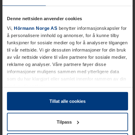
Denne nettsiden anvender cookies
Vi,
Hörmann Norge AS
benytter informasjonskapsler for
å personalisere innhold og annonser, for å kunne tilby
funksjoner for sosiale medier og for å analysere tilgangen
til vår nettside. Vi gir dessuten informasjoner for din bruk
av vår nettside videre til våre partnere for sosiale medier,
reklame og analyser. Våre partnere føyer disse
informasjoner muligens sammen med ytterligere data
som du har klargjort eller samlet innenfor rammen av din
bruk av tjenestene.
Etter loven kan vi lagre informasjonskapsler på din
datamaskin, hvis disse er absolutt nødvendig for drift av
Tillat alle cookies
denne siden. For alle andre typer informasjonskapsler
trenger vi din tillatelse. Du kan når som helst endre eller
Tilpass
tilbakekalle ditt samtykke i forklaringen av
informasjonskapselen på siden
Personvernerklæring
på