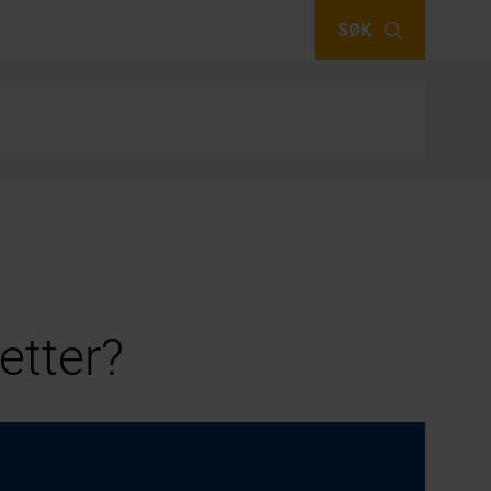
SØK
etter?