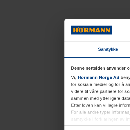
Samtykke
Denne nettsiden anvender c
Vi,
Hörmann Norge AS
benyt
for sosiale medier og for å an
videre til våre partnere for 
sammen med ytterligere data 
Etter loven kan vi lagre info
For alle andre typer informasj
samtykke i forklaringen av i