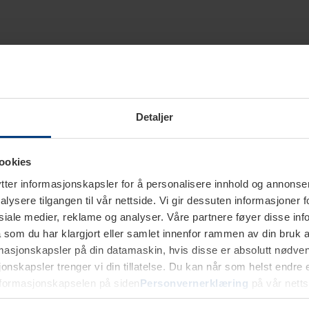
Detaljer
ookies
ter informasjonskapsler for å personalisere innhold og annonser,
alysere tilgangen til vår nettside. Vi gir dessuten informasjoner f
sosiale medier, reklame og analyser. Våre partnere føyer disse i
som du har klargjort eller samlet innenfor rammen av din bruk 
rmasjonskapsler på din datamaskin, hvis disse er absolutt nødvend
onskapsler trenger vi din tillatelse. Du kan når som helst endre ell
nformasjonskapselen på siden
Personvernerklæring
på vår netts