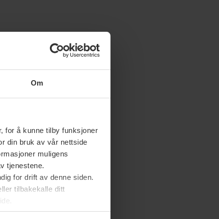
Om
 for å kunne tilby funksjoner
or din bruk av vår nettside
nformasjoner muligens
av tjenestene.
ig for drift av denne siden.
er tilbakekalle ditt
ide.