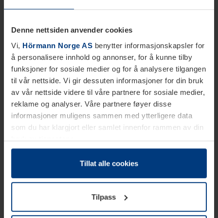
Denne nettsiden anvender cookies
Vi,
Hörmann Norge AS
benytter informasjonskapsler for
å personalisere innhold og annonser, for å kunne tilby
funksjoner for sosiale medier og for å analysere tilgangen
til vår nettside. Vi gir dessuten informasjoner for din bruk
av vår nettside videre til våre partnere for sosiale medier,
reklame og analyser. Våre partnere føyer disse
informasjoner muligens sammen med ytterligere data
som du har klargjort eller samlet innenfor rammen av din
bruk av tjenestene.
Etter loven kan vi lagre informasjonskapsler på din
datamaskin, hvis disse er absolutt nødvendig for drift av
Tillat alle cookies
denne siden. For alle andre typer informasjonskapsler
trenger vi din tillatelse. Du kan når som helst endre eller
Tilpass
tilbakekalle ditt samtykke i forklaringen av
informasjonskapselen på siden
Personvernerklæring
på