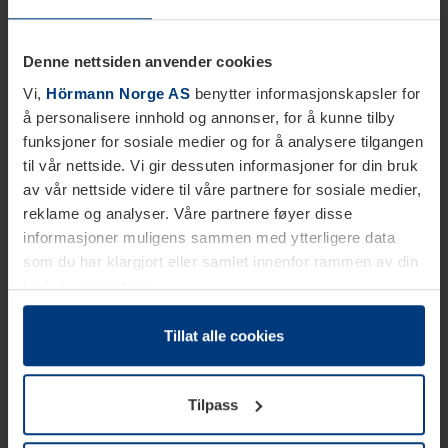
Denne nettsiden anvender cookies
Vi,
Hörmann Norge AS
benytter informasjonskapsler for
å personalisere innhold og annonser, for å kunne tilby
funksjoner for sosiale medier og for å analysere tilgangen
til vår nettside. Vi gir dessuten informasjoner for din bruk
av vår nettside videre til våre partnere for sosiale medier,
reklame og analyser. Våre partnere føyer disse
informasjoner muligens sammen med ytterligere data
som du har klargjort eller samlet innenfor rammen av din
bruk av tjenestene.
Etter loven kan vi lagre informasjonskapsler på din
datamaskin, hvis disse er absolutt nødvendig for drift av
Tillat alle cookies
denne siden. For alle andre typer informasjonskapsler
trenger vi din tillatelse. Du kan når som helst endre eller
Tilpass
tilbakekalle ditt samtykke i forklaringen av
informasjonskapselen på siden
Personvernerklæring
på