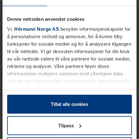
Denne nettsiden anvender cookies
Vi,
Hörmann Norge AS
benytter informasjonskapsler for
å personalisere innhold og annonser, for å kunne tilby
funksjoner for sosiale medier og for å analysere tilgangen
til vår nettside. Vi gir dessuten informasjoner for din bruk
av vår nettside videre til våre partnere for sosiale medier,
reklame og analyser. Våre partnere føyer disse
informasjoner muligens sammen med ytterligere data
som du har klargjort eller samlet innenfor rammen av din
bruk av tjenestene.
Etter loven kan vi lagre informasjonskapsler på din
datamaskin, hvis disse er absolutt nødvendig for drift av
Tillat alle cookies
denne siden. For alle andre typer informasjonskapsler
trenger vi din tillatelse. Du kan når som helst endre eller
Tilpass
tilbakekalle ditt samtykke i forklaringen av
informasjonskapselen på siden
Personvernerklæring
på