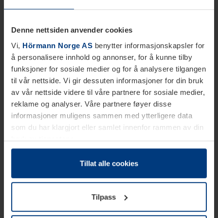
Denne nettsiden anvender cookies
Vi,
Hörmann Norge AS
benytter informasjonskapsler for
å personalisere innhold og annonser, for å kunne tilby
funksjoner for sosiale medier og for å analysere tilgangen
til vår nettside. Vi gir dessuten informasjoner for din bruk
av vår nettside videre til våre partnere for sosiale medier,
reklame og analyser. Våre partnere føyer disse
informasjoner muligens sammen med ytterligere data
som du har klargjort eller samlet innenfor rammen av din
bruk av tjenestene.
Etter loven kan vi lagre informasjonskapsler på din
datamaskin, hvis disse er absolutt nødvendig for drift av
Tillat alle cookies
denne siden. For alle andre typer informasjonskapsler
trenger vi din tillatelse. Du kan når som helst endre eller
Tilpass
tilbakekalle ditt samtykke i forklaringen av
informasjonskapselen på siden
Personvernerklæring
på