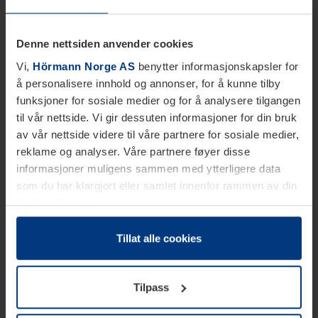
Denne nettsiden anvender cookies
Vi,
Hörmann Norge AS
benytter informasjonskapsler for
å personalisere innhold og annonser, for å kunne tilby
funksjoner for sosiale medier og for å analysere tilgangen
til vår nettside. Vi gir dessuten informasjoner for din bruk
av vår nettside videre til våre partnere for sosiale medier,
reklame og analyser. Våre partnere føyer disse
informasjoner muligens sammen med ytterligere data
som du har klargjort eller samlet innenfor rammen av din
bruk av tjenestene.
Etter loven kan vi lagre informasjonskapsler på din
datamaskin, hvis disse er absolutt nødvendig for drift av
Tillat alle cookies
denne siden. For alle andre typer informasjonskapsler
trenger vi din tillatelse. Du kan når som helst endre eller
Tilpass
tilbakekalle ditt samtykke i forklaringen av
informasjonskapselen på siden
Personvernerklæring
på