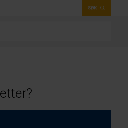
SØK
etter?