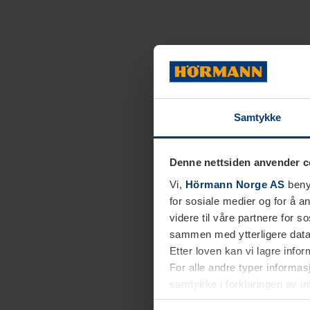
Samtykke
Denne nettsiden anvender c
Vi,
Hörmann Norge AS
benyt
for sosiale medier og for å an
videre til våre partnere for 
sammen med ytterligere data 
Etter loven kan vi lagre info
For alle andre typer informasj
samtykke i forklaringen av i