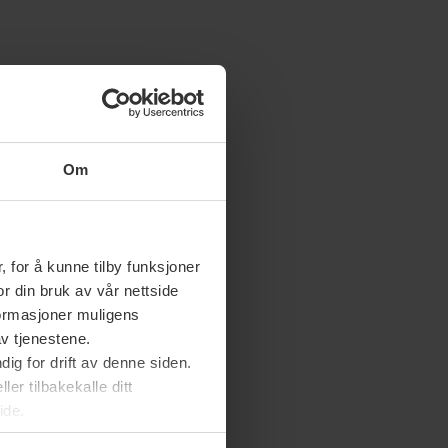
Om
 for å kunne tilby funksjoner
or din bruk av vår nettside
nformasjoner muligens
av tjenestene.
ig for drift av denne siden.
er tilbakekalle ditt
ide.