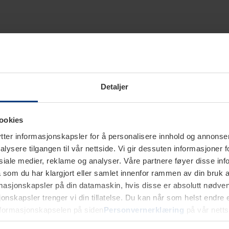
Detaljer
ookies
ter informasjonskapsler for å personalisere innhold og annonser,
alysere tilgangen til vår nettside. Vi gir dessuten informasjoner f
sosiale medier, reklame og analyser. Våre partnere føyer disse i
som du har klargjort eller samlet innenfor rammen av din bruk 
rmasjonskapsler på din datamaskin, hvis disse er absolutt nødvend
onskapsler trenger vi din tillatelse. Du kan når som helst endre ell
nformasjonskapselen på siden
Personvernerklæring
på vår netts