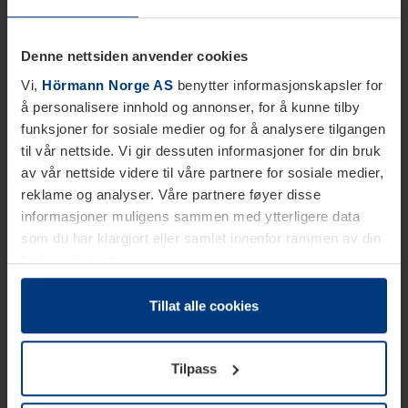
Denne nettsiden anvender cookies
Vi,
Hörmann Norge AS
benytter informasjonskapsler for
å personalisere innhold og annonser, for å kunne tilby
funksjoner for sosiale medier og for å analysere tilgangen
til vår nettside. Vi gir dessuten informasjoner for din bruk
av vår nettside videre til våre partnere for sosiale medier,
reklame og analyser. Våre partnere føyer disse
informasjoner muligens sammen med ytterligere data
som du har klargjort eller samlet innenfor rammen av din
bruk av tjenestene.
Etter loven kan vi lagre informasjonskapsler på din
datamaskin, hvis disse er absolutt nødvendig for drift av
Tillat alle cookies
denne siden. For alle andre typer informasjonskapsler
trenger vi din tillatelse. Du kan når som helst endre eller
Tilpass
tilbakekalle ditt samtykke i forklaringen av
informasjonskapselen på siden
Personvernerklæring
på