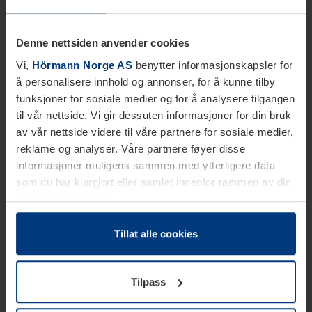
Denne nettsiden anvender cookies
Vi,
Hörmann Norge AS
benytter informasjonskapsler for
å personalisere innhold og annonser, for å kunne tilby
funksjoner for sosiale medier og for å analysere tilgangen
til vår nettside. Vi gir dessuten informasjoner for din bruk
av vår nettside videre til våre partnere for sosiale medier,
reklame og analyser. Våre partnere føyer disse
informasjoner muligens sammen med ytterligere data
som du har klargjort eller samlet innenfor rammen av din
bruk av tjenestene.
Etter loven kan vi lagre informasjonskapsler på din
datamaskin, hvis disse er absolutt nødvendig for drift av
Tillat alle cookies
denne siden. For alle andre typer informasjonskapsler
trenger vi din tillatelse. Du kan når som helst endre eller
Tilpass
tilbakekalle ditt samtykke i forklaringen av
informasjonskapselen på siden
Personvernerklæring
på