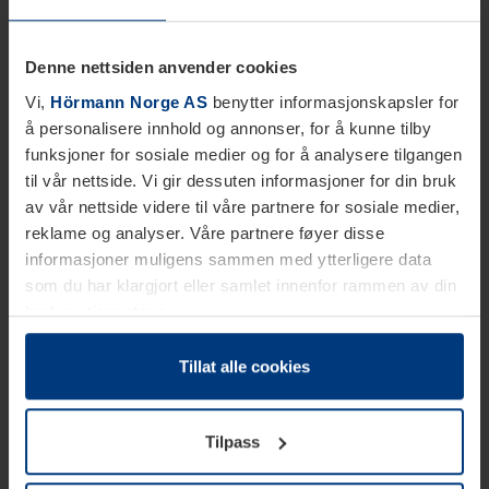
Denne nettsiden anvender cookies
Vi,
Hörmann Norge AS
benytter informasjonskapsler for
å personalisere innhold og annonser, for å kunne tilby
funksjoner for sosiale medier og for å analysere tilgangen
til vår nettside. Vi gir dessuten informasjoner for din bruk
av vår nettside videre til våre partnere for sosiale medier,
reklame og analyser. Våre partnere føyer disse
informasjoner muligens sammen med ytterligere data
som du har klargjort eller samlet innenfor rammen av din
bruk av tjenestene.
Etter loven kan vi lagre informasjonskapsler på din
datamaskin, hvis disse er absolutt nødvendig for drift av
Tillat alle cookies
denne siden. For alle andre typer informasjonskapsler
trenger vi din tillatelse. Du kan når som helst endre eller
Tilpass
tilbakekalle ditt samtykke i forklaringen av
informasjonskapselen på siden
Personvernerklæring
på