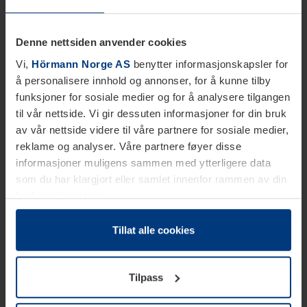
Denne nettsiden anvender cookies
Vi,
Hörmann Norge AS
benytter informasjonskapsler for
å personalisere innhold og annonser, for å kunne tilby
funksjoner for sosiale medier og for å analysere tilgangen
til vår nettside. Vi gir dessuten informasjoner for din bruk
av vår nettside videre til våre partnere for sosiale medier,
reklame og analyser. Våre partnere føyer disse
informasjoner muligens sammen med ytterligere data
som du har klargjort eller samlet innenfor rammen av din
bruk av tjenestene.
Etter loven kan vi lagre informasjonskapsler på din
datamaskin, hvis disse er absolutt nødvendig for drift av
Tillat alle cookies
denne siden. For alle andre typer informasjonskapsler
trenger vi din tillatelse. Du kan når som helst endre eller
Tilpass
tilbakekalle ditt samtykke i forklaringen av
informasjonskapselen på siden
Personvernerklæring
på