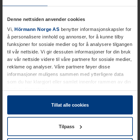
Denne nettsiden anvender cookies
Vi,
Hörmann Norge AS
benytter informasjonskapsler for
å personalisere innhold og annonser, for å kunne tilby
funksjoner for sosiale medier og for å analysere tilgangen
til vår nettside. Vi gir dessuten informasjoner for din bruk
av vår nettside videre til våre partnere for sosiale medier,
reklame og analyser. Våre partnere føyer disse
informasjoner muligens sammen med ytterligere data
som du har klargjort eller samlet innenfor rammen av din
bruk av tjenestene.
Etter loven kan vi lagre informasjonskapsler på din
datamaskin, hvis disse er absolutt nødvendig for drift av
Tillat alle cookies
denne siden. For alle andre typer informasjonskapsler
trenger vi din tillatelse. Du kan når som helst endre eller
Tilpass
tilbakekalle ditt samtykke i forklaringen av
informasjonskapselen på siden
Personvernerklæring
på