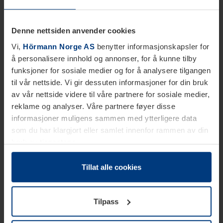
Denne nettsiden anvender cookies
Vi,
Hörmann Norge AS
benytter informasjonskapsler for
å personalisere innhold og annonser, for å kunne tilby
funksjoner for sosiale medier og for å analysere tilgangen
til vår nettside. Vi gir dessuten informasjoner for din bruk
av vår nettside videre til våre partnere for sosiale medier,
reklame og analyser. Våre partnere føyer disse
informasjoner muligens sammen med ytterligere data
som du har klargjort eller samlet innenfor rammen av din
bruk av tjenestene.
Etter loven kan vi lagre informasjonskapsler på din
datamaskin, hvis disse er absolutt nødvendig for drift av
Tillat alle cookies
denne siden. For alle andre typer informasjonskapsler
trenger vi din tillatelse. Du kan når som helst endre eller
Tilpass
tilbakekalle ditt samtykke i forklaringen av
informasjonskapselen på siden
Personvernerklæring
på