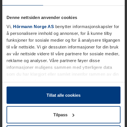
Denne nettsiden anvender cookies
Vi,
Hörmann Norge AS
benytter informasjonskapsler for
å personalisere innhold og annonser, for å kunne tilby
funksjoner for sosiale medier og for å analysere tilgangen
til vår nettside. Vi gir dessuten informasjoner for din bruk
av vår nettside videre til våre partnere for sosiale medier,
reklame og analyser. Våre partnere føyer disse
informasjoner muligens sammen med ytterligere data
som du har klargjort eller samlet innenfor rammen av din
bruk av tjenestene.
Etter loven kan vi lagre informasjonskapsler på din
datamaskin, hvis disse er absolutt nødvendig for drift av
Tillat alle cookies
denne siden. For alle andre typer informasjonskapsler
trenger vi din tillatelse. Du kan når som helst endre eller
Tilpass
tilbakekalle ditt samtykke i forklaringen av
informasjonskapselen på siden
Personvernerklæring
på