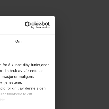
Om
 for å kunne tilby funksjoner
or din bruk av vår nettside
nformasjoner muligens
av tjenestene.
ig for drift av denne siden.
er tilbakekalle ditt
ide.