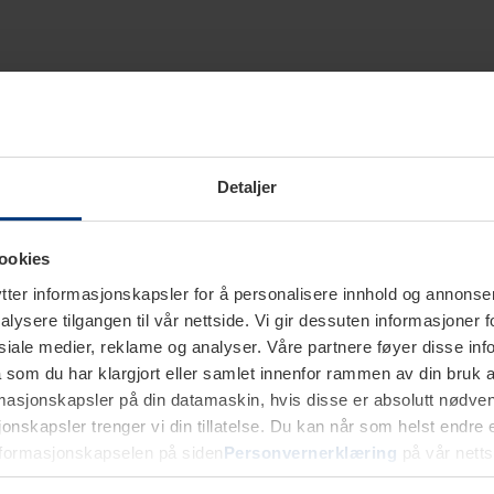
Detaljer
ookies
ter informasjonskapsler for å personalisere innhold og annonser,
alysere tilgangen til vår nettside. Vi gir dessuten informasjoner f
sosiale medier, reklame og analyser. Våre partnere føyer disse i
som du har klargjort eller samlet innenfor rammen av din bruk 
rmasjonskapsler på din datamaskin, hvis disse er absolutt nødvend
onskapsler trenger vi din tillatelse. Du kan når som helst endre ell
nformasjonskapselen på siden
Personvernerklæring
på vår netts