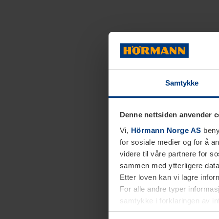
Samtykke
Denne nettsiden anvender c
Vi,
Hörmann Norge AS
benyt
for sosiale medier og for å an
videre til våre partnere for 
sammen med ytterligere data 
Etter loven kan vi lagre info
For alle andre typer informasj
samtykke i forklaringen av i