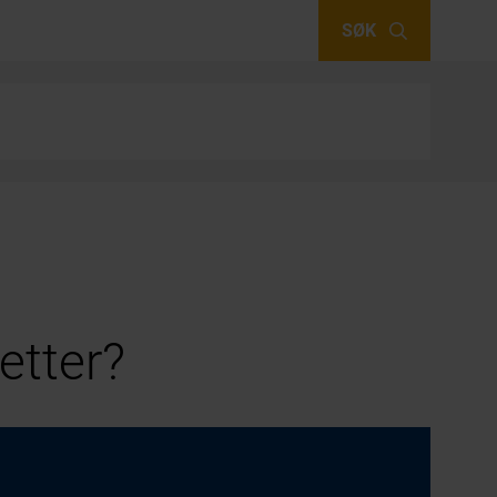
SØK
etter?