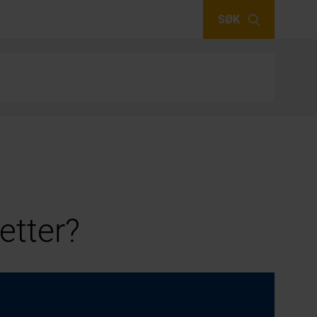
SØK
etter?