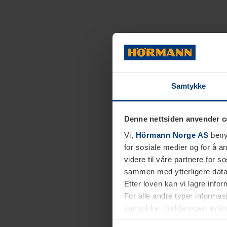
Samtykke
Denne nettsiden anvender c
Vi,
Hörmann Norge AS
benyt
for sosiale medier og for å an
videre til våre partnere for 
sammen med ytterligere data 
Etter loven kan vi lagre info
For alle andre typer informasj
samtykke i forklaringen av i