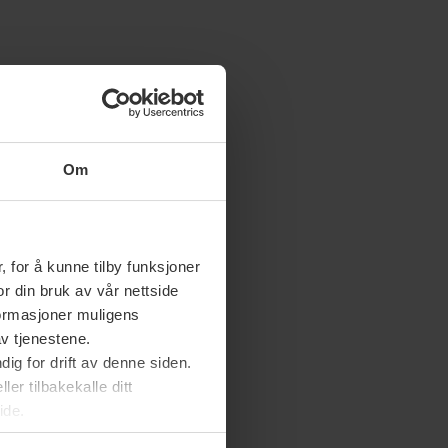
Om
 for å kunne tilby funksjoner
or din bruk av vår nettside
nformasjoner muligens
av tjenestene.
ig for drift av denne siden.
er tilbakekalle ditt
ide.