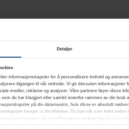
Detaljer
ookies
ter informasjonskapsler for å personalisere innhold og annonser,
alysere tilgangen til vår nettside. Vi gir dessuten informasjoner f
sosiale medier, reklame og analyser. Våre partnere føyer disse i
som du har klargjort eller samlet innenfor rammen av din bruk 
rmasjonskapsler på din datamaskin, hvis disse er absolutt nødvend
onskapsler trenger vi din tillatelse. Du kan når som helst endre ell
nformasjonskapselen på siden
Personvernerklæring
på vår netts