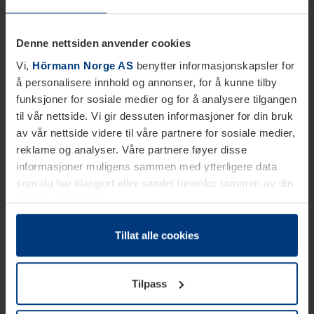
Denne nettsiden anvender cookies
Vi,
Hörmann Norge AS
benytter informasjonskapsler for
å personalisere innhold og annonser, for å kunne tilby
funksjoner for sosiale medier og for å analysere tilgangen
til vår nettside. Vi gir dessuten informasjoner for din bruk
av vår nettside videre til våre partnere for sosiale medier,
reklame og analyser. Våre partnere føyer disse
informasjoner muligens sammen med ytterligere data
som du har klargjort eller samlet innenfor rammen av din
bruk av tjenestene.
Etter loven kan vi lagre informasjonskapsler på din
datamaskin, hvis disse er absolutt nødvendig for drift av
Tillat alle cookies
denne siden. For alle andre typer informasjonskapsler
trenger vi din tillatelse. Du kan når som helst endre eller
Tilpass
tilbakekalle ditt samtykke i forklaringen av
informasjonskapselen på siden
Personvernerklæring
på