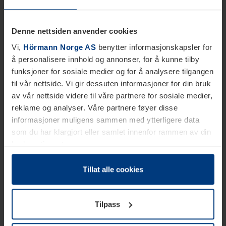
Denne nettsiden anvender cookies
Vi,
Hörmann Norge AS
benytter informasjonskapsler for
å personalisere innhold og annonser, for å kunne tilby
funksjoner for sosiale medier og for å analysere tilgangen
til vår nettside. Vi gir dessuten informasjoner for din bruk
av vår nettside videre til våre partnere for sosiale medier,
reklame og analyser. Våre partnere føyer disse
informasjoner muligens sammen med ytterligere data
som du har klargjort eller samlet innenfor rammen av din
bruk av tjenestene.
Etter loven kan vi lagre informasjonskapsler på din
datamaskin, hvis disse er absolutt nødvendig for drift av
Tillat alle cookies
denne siden. For alle andre typer informasjonskapsler
trenger vi din tillatelse. Du kan når som helst endre eller
Tilpass
tilbakekalle ditt samtykke i forklaringen av
informasjonskapselen på siden
Personvernerklæring
på