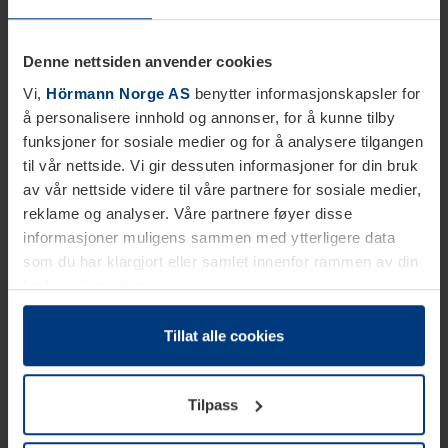
Denne nettsiden anvender cookies
Vi,
Hörmann Norge AS
benytter informasjonskapsler for
å personalisere innhold og annonser, for å kunne tilby
funksjoner for sosiale medier og for å analysere tilgangen
til vår nettside. Vi gir dessuten informasjoner for din bruk
av vår nettside videre til våre partnere for sosiale medier,
reklame og analyser. Våre partnere føyer disse
informasjoner muligens sammen med ytterligere data
som du har klargjort eller samlet innenfor rammen av din
bruk av tjenestene.
Etter loven kan vi lagre informasjonskapsler på din
datamaskin, hvis disse er absolutt nødvendig for drift av
Tillat alle cookies
denne siden. For alle andre typer informasjonskapsler
trenger vi din tillatelse. Du kan når som helst endre eller
Tilpass
tilbakekalle ditt samtykke i forklaringen av
informasjonskapselen på siden
Personvernerklæring
på