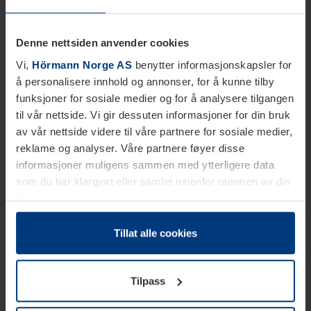
Denne nettsiden anvender cookies
Vi,
Hörmann Norge AS
benytter informasjonskapsler for
å personalisere innhold og annonser, for å kunne tilby
funksjoner for sosiale medier og for å analysere tilgangen
til vår nettside. Vi gir dessuten informasjoner for din bruk
av vår nettside videre til våre partnere for sosiale medier,
reklame og analyser. Våre partnere føyer disse
informasjoner muligens sammen med ytterligere data
som du har klargjort eller samlet innenfor rammen av din
bruk av tjenestene.
Etter loven kan vi lagre informasjonskapsler på din
datamaskin, hvis disse er absolutt nødvendig for drift av
Tillat alle cookies
denne siden. For alle andre typer informasjonskapsler
trenger vi din tillatelse. Du kan når som helst endre eller
Tilpass
tilbakekalle ditt samtykke i forklaringen av
informasjonskapselen på siden
Personvernerklæring
på