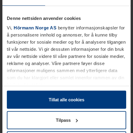
Denne nettsiden anvender cookies
Vi,
Hörmann Norge AS
benytter informasjonskapsler for
å personalisere innhold og annonser, for å kunne tilby
funksjoner for sosiale medier og for å analysere tilgangen
til vår nettside. Vi gir dessuten informasjoner for din bruk
av vår nettside videre til våre partnere for sosiale medier,
reklame og analyser. Våre partnere føyer disse
informasjoner muligens sammen med ytterligere data
som du har klargjort eller samlet innenfor rammen av din
bruk av tjenestene.
Etter loven kan vi lagre informasjonskapsler på din
datamaskin, hvis disse er absolutt nødvendig for drift av
Tillat alle cookies
denne siden. For alle andre typer informasjonskapsler
trenger vi din tillatelse. Du kan når som helst endre eller
Tilpass
tilbakekalle ditt samtykke i forklaringen av
informasjonskapselen på siden
Personvernerklæring
på