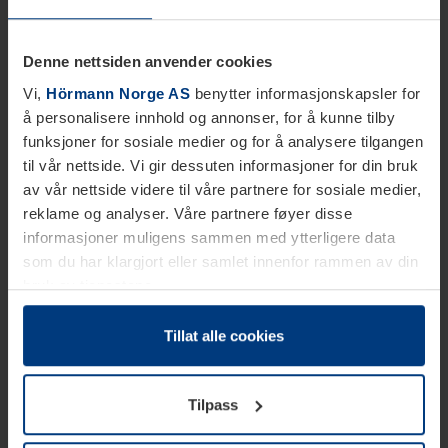
Denne nettsiden anvender cookies
Vi,
Hörmann Norge AS
benytter informasjonskapsler for
å personalisere innhold og annonser, for å kunne tilby
funksjoner for sosiale medier og for å analysere tilgangen
til vår nettside. Vi gir dessuten informasjoner for din bruk
av vår nettside videre til våre partnere for sosiale medier,
reklame og analyser. Våre partnere føyer disse
informasjoner muligens sammen med ytterligere data
som du har klargjort eller samlet innenfor rammen av din
bruk av tjenestene.
Etter loven kan vi lagre informasjonskapsler på din
datamaskin, hvis disse er absolutt nødvendig for drift av
Tillat alle cookies
denne siden. For alle andre typer informasjonskapsler
trenger vi din tillatelse. Du kan når som helst endre eller
Tilpass
tilbakekalle ditt samtykke i forklaringen av
informasjonskapselen på siden
Personvernerklæring
på