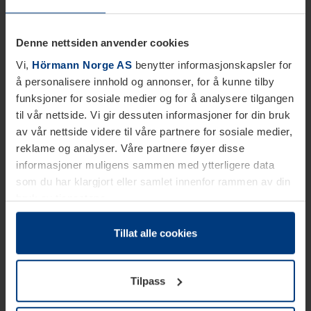
Denne nettsiden anvender cookies
Vi,
Hörmann Norge AS
benytter informasjonskapsler for
å personalisere innhold og annonser, for å kunne tilby
funksjoner for sosiale medier og for å analysere tilgangen
til vår nettside. Vi gir dessuten informasjoner for din bruk
av vår nettside videre til våre partnere for sosiale medier,
reklame og analyser. Våre partnere føyer disse
informasjoner muligens sammen med ytterligere data
som du har klargjort eller samlet innenfor rammen av din
bruk av tjenestene.
Etter loven kan vi lagre informasjonskapsler på din
datamaskin, hvis disse er absolutt nødvendig for drift av
Tillat alle cookies
denne siden. For alle andre typer informasjonskapsler
trenger vi din tillatelse. Du kan når som helst endre eller
Tilpass
tilbakekalle ditt samtykke i forklaringen av
informasjonskapselen på siden
Personvernerklæring
på