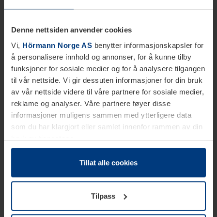
Denne nettsiden anvender cookies
Vi,
Hörmann Norge AS
benytter informasjonskapsler for
å personalisere innhold og annonser, for å kunne tilby
funksjoner for sosiale medier og for å analysere tilgangen
til vår nettside. Vi gir dessuten informasjoner for din bruk
av vår nettside videre til våre partnere for sosiale medier,
reklame og analyser. Våre partnere føyer disse
informasjoner muligens sammen med ytterligere data
som du har klargjort eller samlet innenfor rammen av din
bruk av tjenestene.
Etter loven kan vi lagre informasjonskapsler på din
datamaskin, hvis disse er absolutt nødvendig for drift av
Tillat alle cookies
denne siden. For alle andre typer informasjonskapsler
trenger vi din tillatelse. Du kan når som helst endre eller
Tilpass
tilbakekalle ditt samtykke i forklaringen av
informasjonskapselen på siden
Personvernerklæring
på