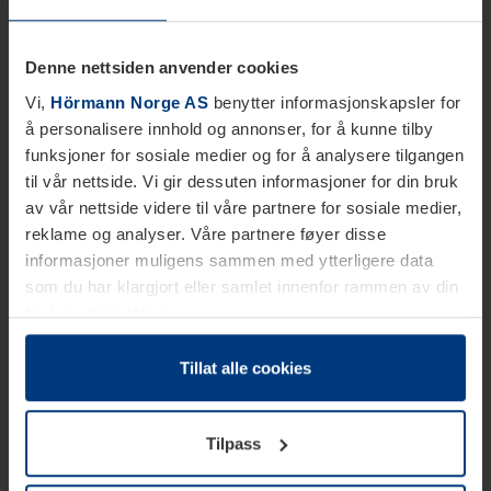
Denne nettsiden anvender cookies
Vi,
Hörmann Norge AS
benytter informasjonskapsler for
å personalisere innhold og annonser, for å kunne tilby
funksjoner for sosiale medier og for å analysere tilgangen
til vår nettside. Vi gir dessuten informasjoner for din bruk
av vår nettside videre til våre partnere for sosiale medier,
reklame og analyser. Våre partnere føyer disse
informasjoner muligens sammen med ytterligere data
som du har klargjort eller samlet innenfor rammen av din
bruk av tjenestene.
Etter loven kan vi lagre informasjonskapsler på din
datamaskin, hvis disse er absolutt nødvendig for drift av
Tillat alle cookies
denne siden. For alle andre typer informasjonskapsler
trenger vi din tillatelse. Du kan når som helst endre eller
Tilpass
tilbakekalle ditt samtykke i forklaringen av
informasjonskapselen på siden
Personvernerklæring
på