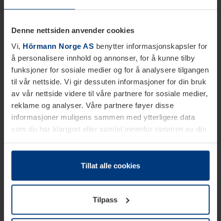
Denne nettsiden anvender cookies
Vi,
Hörmann Norge AS
benytter informasjonskapsler for
å personalisere innhold og annonser, for å kunne tilby
funksjoner for sosiale medier og for å analysere tilgangen
til vår nettside. Vi gir dessuten informasjoner for din bruk
av vår nettside videre til våre partnere for sosiale medier,
reklame og analyser. Våre partnere føyer disse
informasjoner muligens sammen med ytterligere data
som du har klargjort eller samlet innenfor rammen av din
bruk av tjenestene.
Etter loven kan vi lagre informasjonskapsler på din
datamaskin, hvis disse er absolutt nødvendig for drift av
Tillat alle cookies
denne siden. For alle andre typer informasjonskapsler
trenger vi din tillatelse. Du kan når som helst endre eller
Tilpass
tilbakekalle ditt samtykke i forklaringen av
informasjonskapselen på siden
Personvernerklæring
på