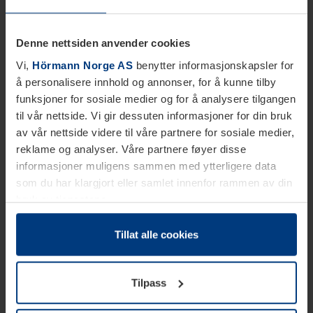
Denne nettsiden anvender cookies
Vi,
Hörmann Norge AS
benytter informasjonskapsler for
å personalisere innhold og annonser, for å kunne tilby
funksjoner for sosiale medier og for å analysere tilgangen
til vår nettside. Vi gir dessuten informasjoner for din bruk
av vår nettside videre til våre partnere for sosiale medier,
reklame og analyser. Våre partnere føyer disse
informasjoner muligens sammen med ytterligere data
som du har klargjort eller samlet innenfor rammen av din
bruk av tjenestene.
Etter loven kan vi lagre informasjonskapsler på din
datamaskin, hvis disse er absolutt nødvendig for drift av
Tillat alle cookies
denne siden. For alle andre typer informasjonskapsler
trenger vi din tillatelse. Du kan når som helst endre eller
Tilpass
tilbakekalle ditt samtykke i forklaringen av
informasjonskapselen på siden
Personvernerklæring
på