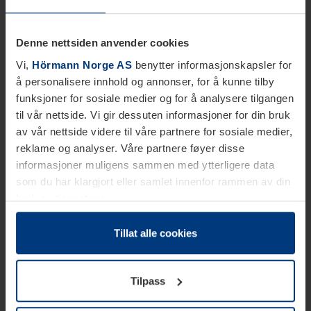
Denne nettsiden anvender cookies
Vi,
Hörmann Norge AS
benytter informasjonskapsler for
å personalisere innhold og annonser, for å kunne tilby
funksjoner for sosiale medier og for å analysere tilgangen
til vår nettside. Vi gir dessuten informasjoner for din bruk
av vår nettside videre til våre partnere for sosiale medier,
reklame og analyser. Våre partnere føyer disse
informasjoner muligens sammen med ytterligere data
som du har klargjort eller samlet innenfor rammen av din
bruk av tjenestene.
Etter loven kan vi lagre informasjonskapsler på din
datamaskin, hvis disse er absolutt nødvendig for drift av
Tillat alle cookies
denne siden. For alle andre typer informasjonskapsler
trenger vi din tillatelse. Du kan når som helst endre eller
Tilpass
tilbakekalle ditt samtykke i forklaringen av
informasjonskapselen på siden
Personvernerklæring
på