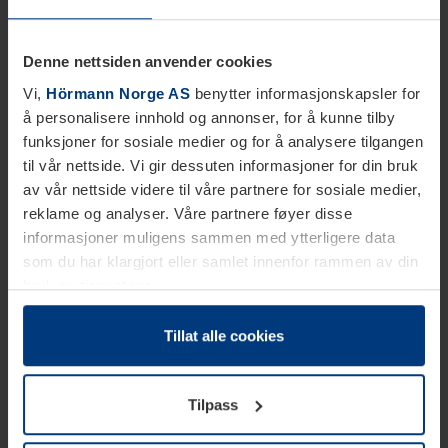
Denne nettsiden anvender cookies
Vi,
Hörmann Norge AS
benytter informasjonskapsler for
å personalisere innhold og annonser, for å kunne tilby
funksjoner for sosiale medier og for å analysere tilgangen
til vår nettside. Vi gir dessuten informasjoner for din bruk
av vår nettside videre til våre partnere for sosiale medier,
reklame og analyser. Våre partnere føyer disse
informasjoner muligens sammen med ytterligere data
som du har klargjort eller samlet innenfor rammen av din
bruk av tjenestene.
Etter loven kan vi lagre informasjonskapsler på din
datamaskin, hvis disse er absolutt nødvendig for drift av
Tillat alle cookies
denne siden. For alle andre typer informasjonskapsler
trenger vi din tillatelse. Du kan når som helst endre eller
Tilpass
tilbakekalle ditt samtykke i forklaringen av
informasjonskapselen på siden
Personvernerklæring
på