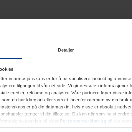
Detaljer
ookies
ter informasjonskapsler for å personalisere innhold og annonser,
alysere tilgangen til vår nettside. Vi gir dessuten informasjoner f
sosiale medier, reklame og analyser. Våre partnere føyer disse i
som du har klargjort eller samlet innenfor rammen av din bruk 
rmasjonskapsler på din datamaskin, hvis disse er absolutt nødvend
onskapsler trenger vi din tillatelse. Du kan når som helst endre ell
nformasjonskapselen på siden
Personvernerklæring
på vår netts