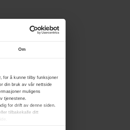
Om
 for å kunne tilby funksjoner
or din bruk av vår nettside
nformasjoner muligens
av tjenestene.
ig for drift av denne siden.
er tilbakekalle ditt
ide.