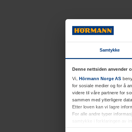
Samtykke
Denne nettsiden anvender c
Vi,
Hörmann Norge AS
benyt
for sosiale medier og for å an
videre til våre partnere for 
sammen med ytterligere data 
Etter loven kan vi lagre info
For alle andre typer informasj
samtykke i forklaringen av i