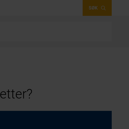
SØK
etter?