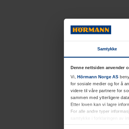
Samtykke
Denne nettsiden anvender c
Vi,
Hörmann Norge AS
benyt
for sosiale medier og for å an
videre til våre partnere for 
sammen med ytterligere data 
Etter loven kan vi lagre info
For alle andre typer informasj
samtykke i forklaringen av i