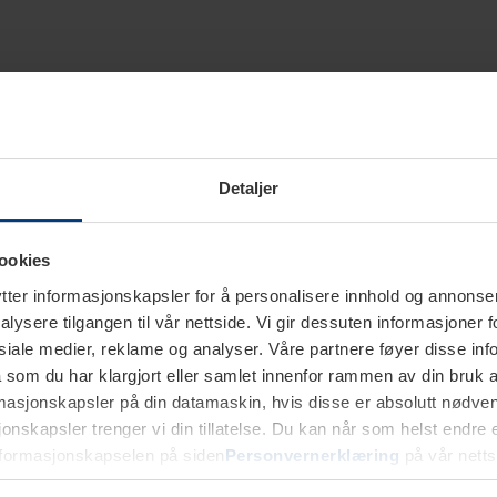
Detaljer
ookies
ter informasjonskapsler for å personalisere innhold og annonser,
alysere tilgangen til vår nettside. Vi gir dessuten informasjoner f
sosiale medier, reklame og analyser. Våre partnere føyer disse i
som du har klargjort eller samlet innenfor rammen av din bruk 
rmasjonskapsler på din datamaskin, hvis disse er absolutt nødvend
onskapsler trenger vi din tillatelse. Du kan når som helst endre ell
nformasjonskapselen på siden
Personvernerklæring
på vår netts