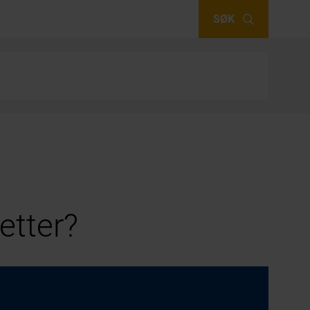
SØK
etter?