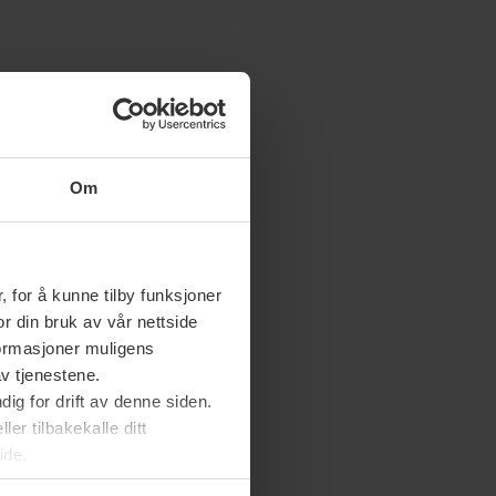
Om
 for å kunne tilby funksjoner
or din bruk av vår nettside
nformasjoner muligens
av tjenestene.
ig for drift av denne siden.
er tilbakekalle ditt
ide.