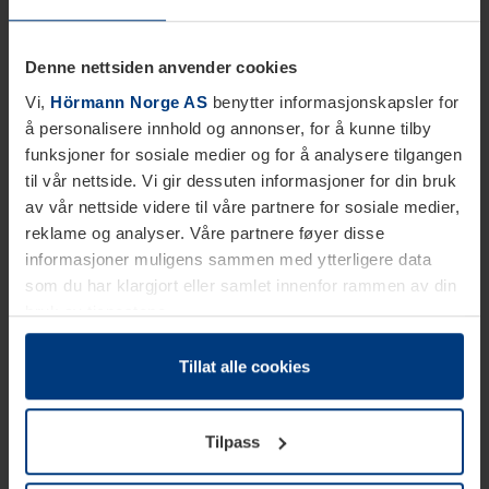
Denne nettsiden anvender cookies
Vi,
Hörmann Norge AS
benytter informasjonskapsler for
å personalisere innhold og annonser, for å kunne tilby
funksjoner for sosiale medier og for å analysere tilgangen
til vår nettside. Vi gir dessuten informasjoner for din bruk
av vår nettside videre til våre partnere for sosiale medier,
reklame og analyser. Våre partnere føyer disse
informasjoner muligens sammen med ytterligere data
som du har klargjort eller samlet innenfor rammen av din
bruk av tjenestene.
Etter loven kan vi lagre informasjonskapsler på din
datamaskin, hvis disse er absolutt nødvendig for drift av
Tillat alle cookies
denne siden. For alle andre typer informasjonskapsler
trenger vi din tillatelse. Du kan når som helst endre eller
Tilpass
tilbakekalle ditt samtykke i forklaringen av
informasjonskapselen på siden
Personvernerklæring
på