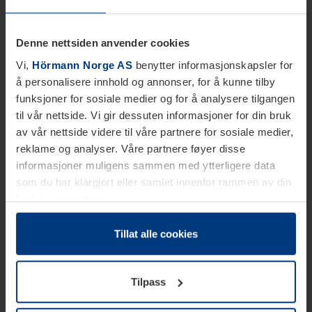
Denne nettsiden anvender cookies
Vi,
Hörmann Norge AS
benytter informasjonskapsler for
å personalisere innhold og annonser, for å kunne tilby
funksjoner for sosiale medier og for å analysere tilgangen
til vår nettside. Vi gir dessuten informasjoner for din bruk
av vår nettside videre til våre partnere for sosiale medier,
reklame og analyser. Våre partnere føyer disse
informasjoner muligens sammen med ytterligere data
som du har klargjort eller samlet innenfor rammen av din
bruk av tjenestene.
Etter loven kan vi lagre informasjonskapsler på din
datamaskin, hvis disse er absolutt nødvendig for drift av
Tillat alle cookies
denne siden. For alle andre typer informasjonskapsler
trenger vi din tillatelse. Du kan når som helst endre eller
Tilpass
tilbakekalle ditt samtykke i forklaringen av
informasjonskapselen på siden
Personvernerklæring
på