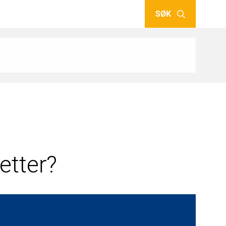
SØK
etter?