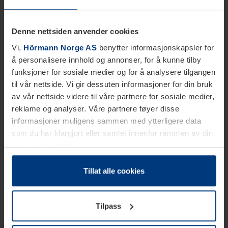
Denne nettsiden anvender cookies
Vi,
Hörmann Norge AS
benytter informasjonskapsler for
å personalisere innhold og annonser, for å kunne tilby
funksjoner for sosiale medier og for å analysere tilgangen
til vår nettside. Vi gir dessuten informasjoner for din bruk
av vår nettside videre til våre partnere for sosiale medier,
reklame og analyser. Våre partnere føyer disse
informasjoner muligens sammen med ytterligere data
som du har klargjort eller samlet innenfor rammen av din
bruk av tjenestene.
Etter loven kan vi lagre informasjonskapsler på din
datamaskin, hvis disse er absolutt nødvendig for drift av
Tillat alle cookies
denne siden. For alle andre typer informasjonskapsler
trenger vi din tillatelse. Du kan når som helst endre eller
Tilpass
tilbakekalle ditt samtykke i forklaringen av
informasjonskapselen på siden
Personvernerklæring
på