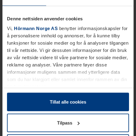
Denne nettsiden anvender cookies
Vi,
Hörmann Norge AS
benytter informasjonskapsler for
å personalisere innhold og annonser, for å kunne tilby
funksjoner for sosiale medier og for å analysere tilgangen
til vår nettside. Vi gir dessuten informasjoner for din bruk
av vår nettside videre til våre partnere for sosiale medier,
reklame og analyser. Våre partnere føyer disse
informasjoner muligens sammen med ytterligere data
som du har klargjort eller samlet innenfor rammen av din
bruk av tjenestene.
Etter loven kan vi lagre informasjonskapsler på din
datamaskin, hvis disse er absolutt nødvendig for drift av
Tillat alle cookies
denne siden. For alle andre typer informasjonskapsler
trenger vi din tillatelse. Du kan når som helst endre eller
Tilpass
tilbakekalle ditt samtykke i forklaringen av
informasjonskapselen på siden
Personvernerklæring
på